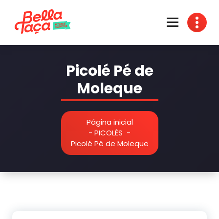
Pular
para
o
conteúdo
Fábrica de Sorvetes, Massas e Pizzas
Picolé Pé de
Moleque
Página inicial
-
PICOLÉS
-
Picolé Pé de Moleque