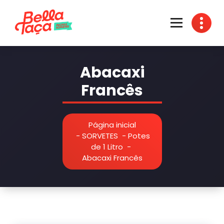
Pular
para
o
conteúdo
Fábrica de Sorvetes, Massas e Pizzas
Abacaxi
Francês
Página inicial
-
SORVETES
-
Potes
de 1 Litro
-
Abacaxi Francês