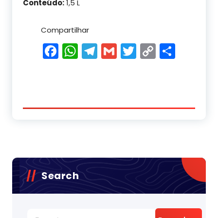
Conteúdo:
1,5 L
Compartilhar
Facebook
WhatsApp
Telegram
Gmail
Twitter
Copy
Shar
Link
Search
Pesquisar